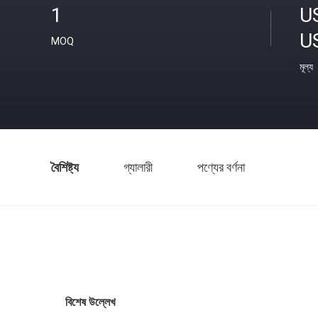
1
U
U
MOQ
মূল্য
বৈশিষ্ট্য
গ্যালারী
পণ্যের বর্ণনা
বিশেষ উল্লেখ