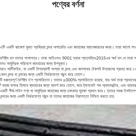
পণ্যের বর্ণনা
একটি ঝামেলা মুক্ত প্রক্রিয়া বন্দর অপারেটর এবং জাহাজের ম্যানেজারদের জন্য। তারা কালো পাওয়
ৈশিষ্ট্য হল তাদের শংসাপত্র। তারা আইএসও 9001 দ্বারা প্রত্যয়িতঃ2015এর অর্থ হল যে তারা সর্বো
কোনও সামুদ্রিক পরিবেশে ব্যবহারের জন্য উপযুক্ত।
রাও সার্টিফাইড, যা একটি বিশ্বব্যাপী সংস্থা যা বন্দর এবং জলপথের টেকসই উন্নয়নের প্রচার করে।এই
কোন বন্দর বা বন্দরের জন্য একটি নির্ভরযোগ্য পছন্দ করে তোলে।
ি গুরুত্বপূর্ণ বৈশিষ্ট্য হ'ল প্রসারিততা। তাদের ≥300% প্রসারিততা রয়েছে, যার অর্থ তারা প্রভাব
ারজ বাফার হিসাবে ব্যবহারের জন্য আদর্শ করে তোলে, কয়ে ট্যাগবোট শক অ্যাবসরব্টার, এবং হারবার
র্স একটি শীর্ষ-লাইন পণ্য যা সামুদ্রিক জাহাজের জন্য চমৎকার সুরক্ষা প্রদান করে। তাদের সহজ ইনস্ট
 বন্দরের জন্য একটি নির্ভরযোগ্য পছন্দ যা তাদের জাহাজের নিরাপত্তা নিশ্চিত করতে চায়.