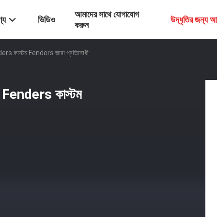
আমাদের সাথে যোগাযোগ
্য
ভিডিও
উদ্ধৃতির জন্য 
করুন
ders কাস্টম Fenders জারা প্রতিরোধী
ক Fenders কাস্টম