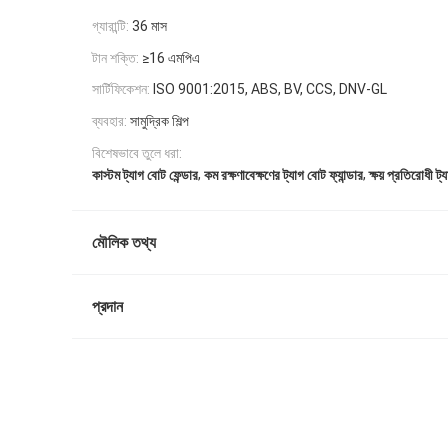
গ্যারান্টি:
36 মাস
টান শক্তি:
≥16 এমপিএ
সার্টিফিকেশন:
ISO 9001:2015, ABS, BV, CCS, DNV-GL
ব্যবহার:
সামুদ্রিক শিল্প
বিশেষভাবে তুলে ধরা:
,
,
কাস্টম ট্যাগ বোট ফেন্ডার
কম রক্ষণাবেক্ষণের ট্যাগ বোট ফ্যান্ডার
ক্ষয় প্রতিরোধী ট্
মৌলিক তথ্য
প্রদান