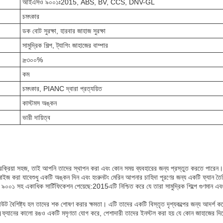
আইএসও ৯০০১ঃ2015, ABS, BV, CCS, DNV-GL
চমৎকার
ডক বোট সুরক্ষা, হারবার জাহাজ সুরক্ষা
সামুদ্রিক শিল্প, ট্যাগিং জাহাজের বাম্পার
≥৩০০%
কম
চমৎকার, PIANC দ্বারা প্রত্যয়িত
কাস্টমস অঙ্কন
ভারী দায়িত্ব
ক্রিয়া সহজ, তাই আপনি তাদের স্থাপন করা এবং কোন সময় ব্যবহারের জন্য প্রস্তুত করতে পার
াস্টমাইজ করা যাবেশুধু একটি অঙ্কন দিন এবং হংরুনটং মেরিন আপনার চাহিদা পূরণের জন্য একটি ফ্যান ত
১ সহ একাধিক সার্টিফিকেশন পেয়েছে:2015এটি নিশ্চিত করে যে তারা সামুদ্রিক শিল্পে গুণমান এবং সুর
ট বৈশিষ্ট্য হল তাদের শক শোষণ করার ক্ষমতা। এটি তাদের একটি বিস্তৃত দৃশ্যকল্পের জন্য আদর্শ 
যন্ত।ফ্যানের কালো রঙও একটি মসৃণতা যোগ করে, পেশাদারী তাদের ইনস্টল করা হয় যে কোন জাহাজের দ