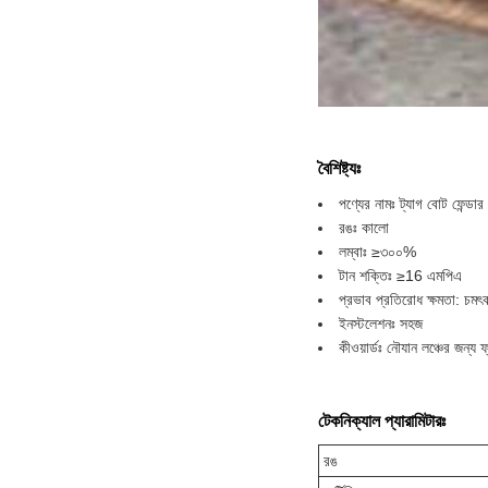
বৈশিষ্ট্যঃ
পণ্যের নামঃ ট্যাগ বোট ফেন্ডার
রঙঃ কালো
লম্বাঃ ≥৩০০%
টান শক্তিঃ ≥16 এমপিএ
প্রভাব প্রতিরোধ ক্ষমতা: চমৎ
ইনস্টলেশনঃ সহজ
কীওয়ার্ডঃ নৌযান লঞ্চের জন্য ফ্
টেকনিক্যাল প্যারামিটারঃ
রঙ