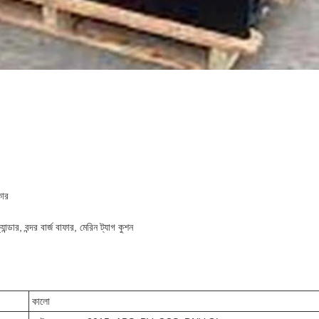
কার
যান্ডার, বন্দর বার্জ বাফার, মেরিন ট্যাগ কুশন
কালো