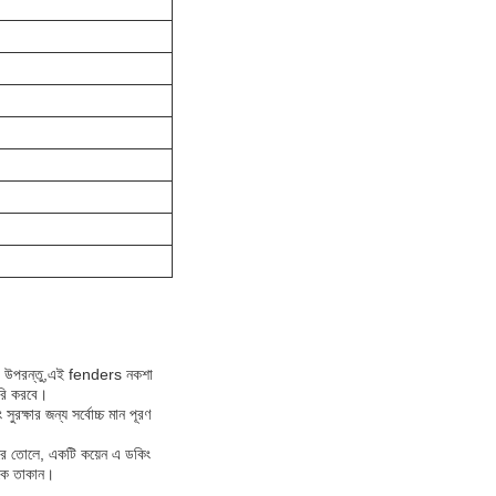
েন। উপরন্তু,এই fenders নকশা
ৈরি করবে।
ক্ষার জন্য সর্বোচ্চ মান পূরণ
করে তোলে, একটি কয়েন এ ডকিং
িকে তাকান।