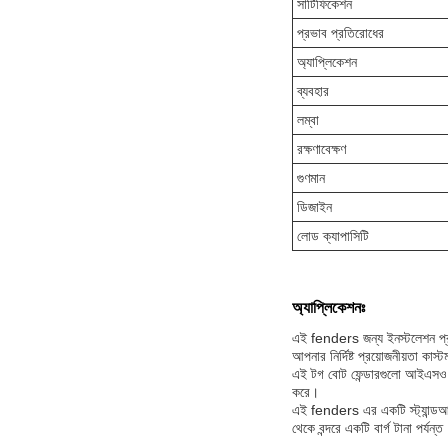
সার্টিফিকেশন
প্রভাব প্রতিরোধের
অ্যাপ্লিকেশন
ব্যবহার
লম্বা
রক্ষণাবেক্ষণ
গুণমান
ডিজাইন
লোড ক্যাপাসিটি
অ্যাপ্লিকেশনঃ
এই fenders জন্য ইনস্টলেশন প্র
আপনার নির্দিষ্ট প্রয়োজনীয়তা ক
এই টগ বোট ফেন্ডারগুলো আইএসও ৯০০
করে।
এই fenders এর একটি স্ট্যান্ডআউ
থেকে বন্দরে একটি বার্গ টানা পর্