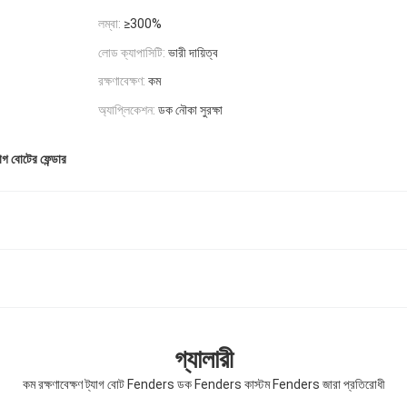
লম্বা:
≥300%
লোড ক্যাপাসিটি:
ভারী দায়িত্ব
রক্ষণাবেক্ষণ:
কম
অ্যাপ্লিকেশন:
ডক নৌকা সুরক্ষা
যাগ বোটের ফেন্ডার
গ্যালারী
কম রক্ষণাবেক্ষণ ট্যাগ বোট Fenders ডক Fenders কাস্টম Fenders জারা প্রতিরোধী