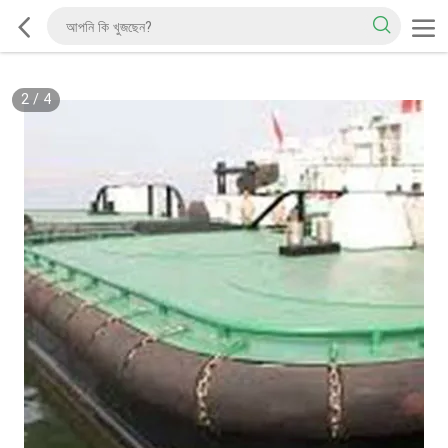
2
/
4