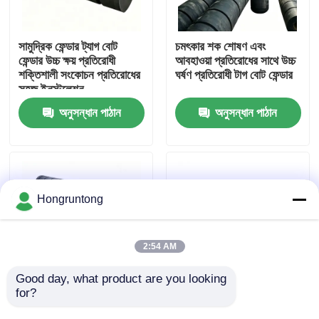
আমাদের সম্পর্কে
সামুদ্রিক ফেন্ডার ট্যাগ বোট
চমৎকার শক শোষণ এবং
ফেন্ডার উচ্চ ক্ষয় প্রতিরোধী
আবহাওয়া প্রতিরোধের সাথে উচ্চ
শক্তিশালী সংকোচন প্রতিরোধের
ঘর্ষণ প্রতিরোধী টাগ বোট ফেন্ডার
কারখানা ভ্রমণ
সহজ ইনস্টলেশন
অনুসন্ধান পাঠান
অনুসন্ধান পাঠান
গুণমান নিয়ন্ত্রণ
উদ্ধৃতির জন্য আবেদন
Hongruntong
ডক রাবার ফেন্ডার
2:54 AM
ইয়োকোহামা রাবার ফেন্ডার
Good day, what product are you looking 
for?
উচ্চ প্রভাব প্রতিরোধের সঙ্গে
রাবার ফেন্ডার ভারী দায়িত্ব কাঠামো
ট্যাগ বোট Fenders টেকসই
প্রভাব প্রশমন ক্ষয় প্রতিরোধ
বায়ুসংক্রান্ত রাবার ফেন্ডার