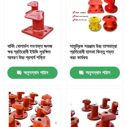
বার্থিং বোলার্ডস লবণাক্ত জলজ
সামুদ্রিক সরঞ্জাম উচ্চ তাপমাত্রা
ক্ষয় প্রতিরোধী ইউভি সুরক্ষিত
প্রতিরোধী হালকা কিন্তু শক্ত
আবরণ উচ্চ প্রসার্য শক্তি
খরচ কার্যকর
অনুসন্ধান পাঠান
অনুসন্ধান পাঠান
বাড়ি
পণ্য
ভিডিও