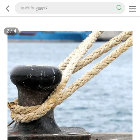
2
/
4