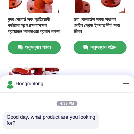
আমাদের সম্পর্কে
বন্দর বোলার্ড শক প্রতিরোধী
ডক বোলাার্ডস সহজ স্থাপন
কাঠামো স্বল্প রক্ষণাবেক্ষণ
মেরিন গ্রেড ইস্পাত দীর্ঘ সেবা
প্রয়োজন আবহাওয়া প্রমাণ নকশা
জীবন
কারখানা ভ্রমণ
অনুসন্ধান পাঠান
অনুসন্ধান পাঠান
গুণমান নিয়ন্ত্রণ
উদ্ধৃতির জন্য আবেদন
Hongruntong
ডক রাবার ফেন্ডার
4:39 PM
ইয়োকোহামা রাবার ফেন্ডার
Good day, what product are you looking 
for?
নোঙর করার খুঁটি ভারী দায়িত্ব
Wharf Bollards
টেকসই জারা প্রতিরোধী উচ্চ
Extreme Durability
বায়ুসংক্রান্ত রাবার ফেন্ডার