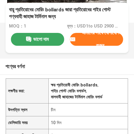
বায়ু প্রতিরোধের মোরিং bollards জারা প্রতিরোধের পাইর পোস্ট
পণ্যবাহী জাহাজ টার্মিনাল জন্য
MOQ：1
মূল্য：USD1to USD 2900 Piece
আমাদের সাথে যোগাযোগ
ভালো দাম
করুন
পণ্যের বর্ণনা
ক্ষয় প্রতিরোধী মোরিং bollards
,
লক্ষণীয় করা:
পাইর পোস্ট মোরিং বলার্ডস
,
মালবাহী জাহাজের টার্মিনাল মোরিং বলার্ড
উৎপত্তি স্থল
চীন
ডেলিভারি সময়
10 দিন