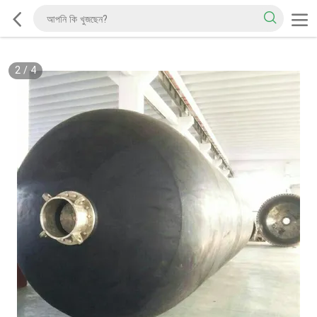
2
/
4