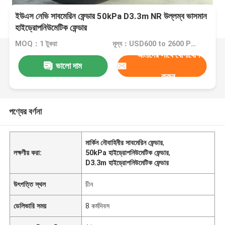
ইউএস নেভি সাবমেরিন ফেন্ডার 50kPa D3.3m NR উল্লম্ব ভাসমান
হাইড্রোপনিউমেটিক ফেন্ডার
MOQ：1 টুকরা
মূল্য：USD600 to 2600 Per Piece
আমাদের সাথে যোগাযোগ
ভালো দাম
করুন
পণ্যের বর্ণনা
মার্কিন নৌবাহিনীর সাবমেরিন ফেন্ডার
,
লক্ষণীয় করা:
50kPa হাইড্রোপনিউমেটিক ফেন্ডার
,
D3.3m হাইড্রোপনিউমেটিক ফেন্ডার
উৎপত্তি স্থল
চীন
ডেলিভারি সময়
8 কর্মদিবস